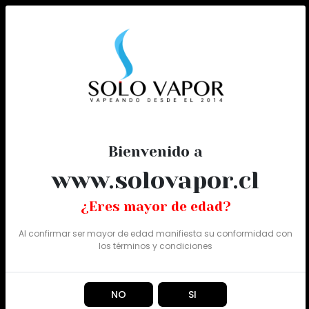
0
Todo
FLUMMBAR
Bienvenido a
Filtros
Filtrar
www.solovapor.cl
Mostrando 1 de 1
¿Eres mayor de edad?
Al confirmar ser mayor de edad manifiesta su conformidad con
los
términos y condiciones
NO
SI