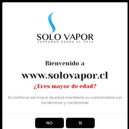
0
Todo
Bienvenido a
www.solovapor.cl
¿Eres mayor de edad?
Al confirmar ser mayor de edad manifiesta su conformidad con
los
términos y condiciones
NO
SI