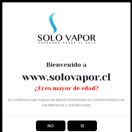
0
Todo
Bienvenido a
www.solovapor.cl
¿Eres mayor de edad?
Al confirmar ser mayor de edad manifiesta su conformidad con
los
términos y condiciones
NO
SI