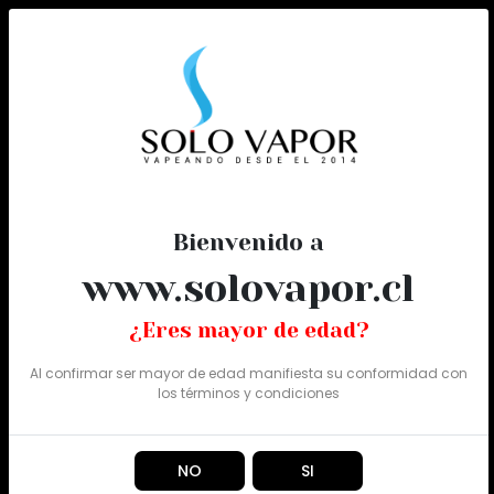
0
Todo
Bienvenido a
www.solovapor.cl
¿Eres mayor de edad?
Al confirmar ser mayor de edad manifiesta su conformidad con
los
términos y condiciones
NO
SI