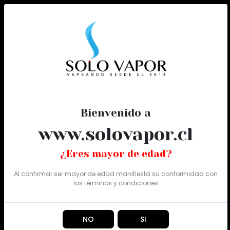
0
Todo
Bienvenido a
www.solovapor.cl
¿Eres mayor de edad?
Al confirmar ser mayor de edad manifiesta su conformidad con
los
términos y condiciones
NO
SI