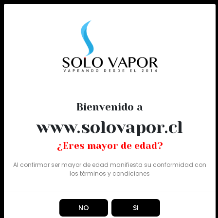
0
Todo
Bienvenido a
www.solovapor.cl
¿Eres mayor de edad?
Al confirmar ser mayor de edad manifiesta su conformidad con
los
términos y condiciones
NO
SI