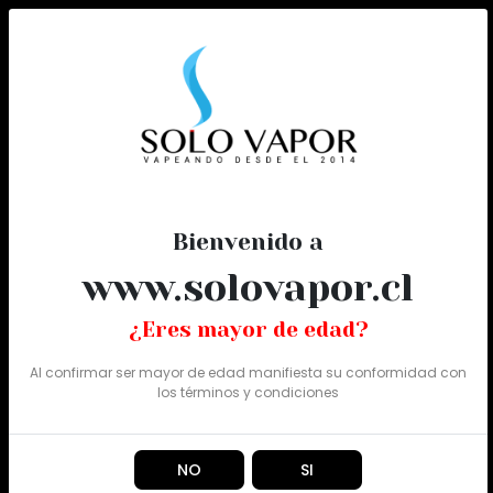
0
Todo
Bienvenido a
www.solovapor.cl
¿Eres mayor de edad?
Al confirmar ser mayor de edad manifiesta su conformidad con
los
términos y condiciones
NO
SI