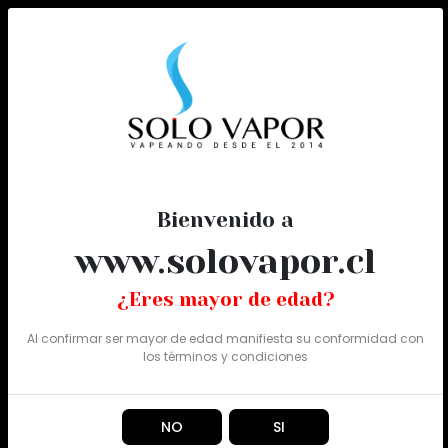
0
Todo
Bienvenido a
www.solovapor.cl
¿Eres mayor de edad?
Al confirmar ser mayor de edad manifiesta su conformidad con
los
términos y condiciones
NO
SI