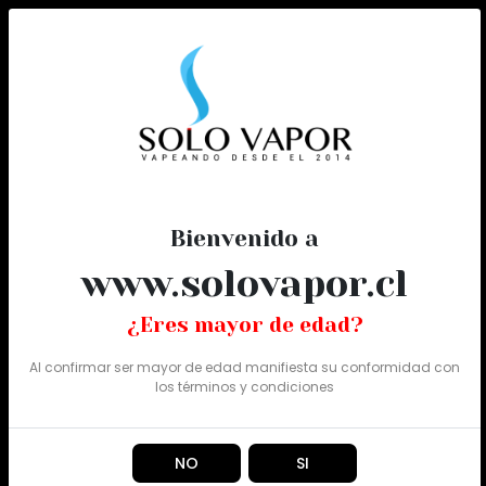
0
Todo
Bienvenido a
www.solovapor.cl
¿Eres mayor de edad?
Al confirmar ser mayor de edad manifiesta su conformidad con
los
términos y condiciones
NO
SI