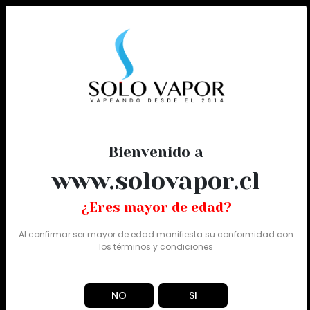
0
Todo
Bienvenido a
www.solovapor.cl
¿Eres mayor de edad?
Al confirmar ser mayor de edad manifiesta su conformidad con
los
términos y condiciones
NO
SI