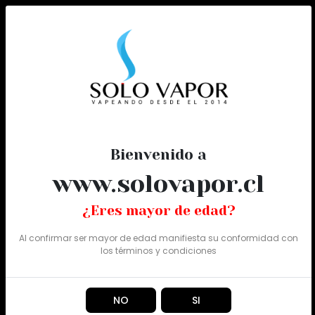
0
Todo
Bienvenido a
www.solovapor.cl
¿Eres mayor de edad?
Al confirmar ser mayor de edad manifiesta su conformidad con
los
términos y condiciones
NO
SI