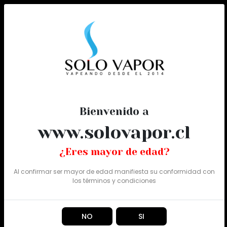
0
Todo
Bienvenido a
www.solovapor.cl
¿Eres mayor de edad?
Al confirmar ser mayor de edad manifiesta su conformidad con
los
términos y condiciones
NO
SI