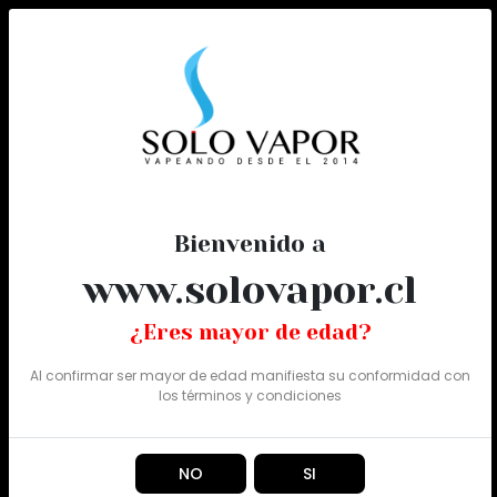
0
Todo
Bienvenido a
www.solovapor.cl
¿Eres mayor de edad?
Al confirmar ser mayor de edad manifiesta su conformidad con
los
términos y condiciones
NO
SI