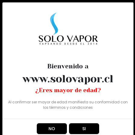
0
Todo
Bienvenido a
www.solovapor.cl
¿Eres mayor de edad?
Al confirmar ser mayor de edad manifiesta su conformidad con
los
términos y condiciones
NO
SI