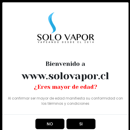
0
Todo
Bienvenido a
www.solovapor.cl
¿Eres mayor de edad?
Al confirmar ser mayor de edad manifiesta su conformidad con
los
términos y condiciones
NO
SI