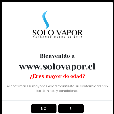
0
Todo
Bienvenido a
www.solovapor.cl
¿Eres mayor de edad?
Al confirmar ser mayor de edad manifiesta su conformidad con
los
términos y condiciones
NO
SI