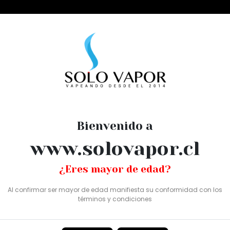
esechables
wi pomegranate 100ml
Bienvenido a
FRUIT MONST
www.solovapor.cl
POMEGRANAT
¿Eres mayor de edad?
SKU: SV0726
Al confirmar ser mayor de edad manifiesta su conformidad con los
términos y condiciones