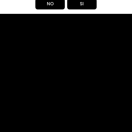
NO
SI
Pocas unidades.
$ 19.990
3
6
CANTIDAD
Compartir en: