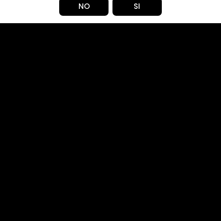
NO
SI
Agotado.
$ 17.990
24
45
CANTIDAD
Dulces Frutilllas acompaña
combinación perfecta de ác
Compartir en: