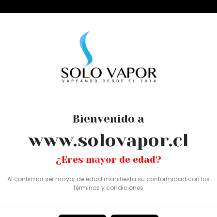
esechables
y lime 30ml
Bienvenido a
FRUIT MONST
www.solovapor.cl
LIME 30ML
¿Eres mayor de edad?
SKU: SV0385
Al confirmar ser mayor de edad manifiesta su conformidad con los
términos y condiciones