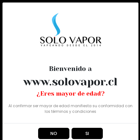
0
Todo
Bienvenido a
www.solovapor.cl
¿Eres mayor de edad?
Al confirmar ser mayor de edad manifiesta su conformidad con
los
términos y condiciones
NO
SI