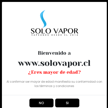
0
Todo
Bienvenido a
www.solovapor.cl
¿Eres mayor de edad?
Al confirmar ser mayor de edad manifiesta su conformidad con
los
términos y condiciones
NO
SI