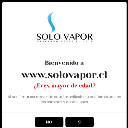
0
Todo
Bienvenido a
www.solovapor.cl
¿Eres mayor de edad?
Al confirmar ser mayor de edad manifiesta su conformidad con
los
términos y condiciones
NO
SI