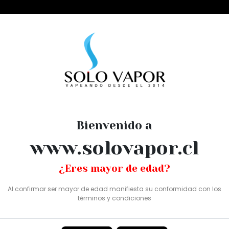
esechables
range guava 100ml
Bienvenido a
FRUIT MONST
www.solovapor.cl
GUAVA 100ML
¿Eres mayor de edad?
SKU: SV0274
Al confirmar ser mayor de edad manifiesta su conformidad con los
términos y condiciones