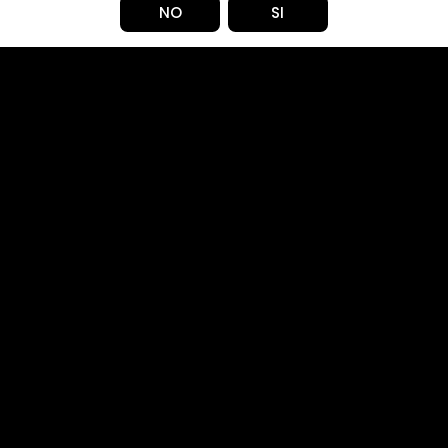
NO
SI
Agotado.
$ 19.990
3
6
CANTIDAD
Una fresca y cítrica combin
Compartir en: