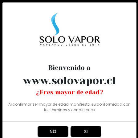
0
Todo
Bienvenido a
www.solovapor.cl
¿Eres mayor de edad?
Al confirmar ser mayor de edad manifiesta su conformidad con
los
términos y condiciones
NO
SI