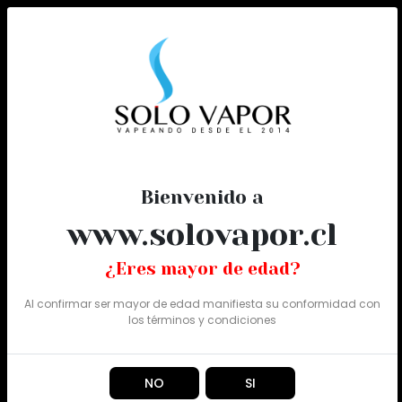
0
Todo
Bienvenido a
www.solovapor.cl
¿Eres mayor de edad?
Al confirmar ser mayor de edad manifiesta su conformidad con
los
términos y condiciones
NO
SI