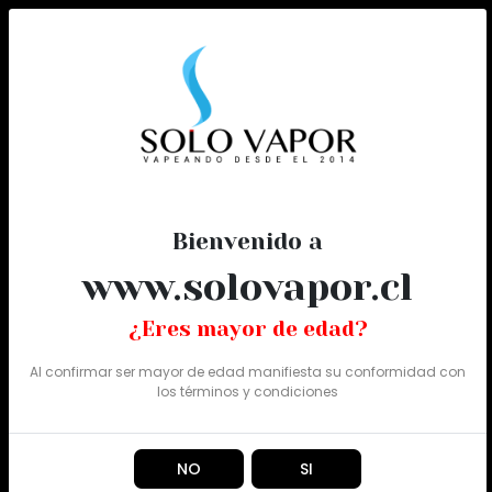
0
Todo
Bienvenido a
www.solovapor.cl
¿Eres mayor de edad?
Al confirmar ser mayor de edad manifiesta su conformidad con
los
términos y condiciones
NO
SI