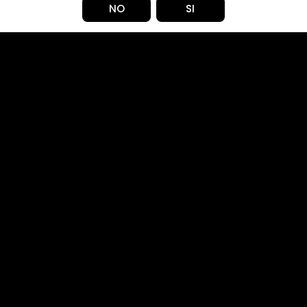
NO
SI
Pocas unidades.
$ 17.990
45
24
CANTIDAD
Combina la dulzura de los 
Compartir en: