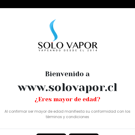
esechables
go ice 30ml
Bienvenido a
FROZEN FRUI
www.solovapor.cl
MANGO ICE 3
¿Eres mayor de edad?
SKU: SV0565
Al confirmar ser mayor de edad manifiesta su conformidad con los
términos y condiciones