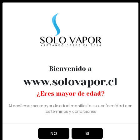
0
Todo
Bienvenido a
www.solovapor.cl
¿Eres mayor de edad?
Al confirmar ser mayor de edad manifiesta su conformidad con
los
términos y condiciones
NO
SI