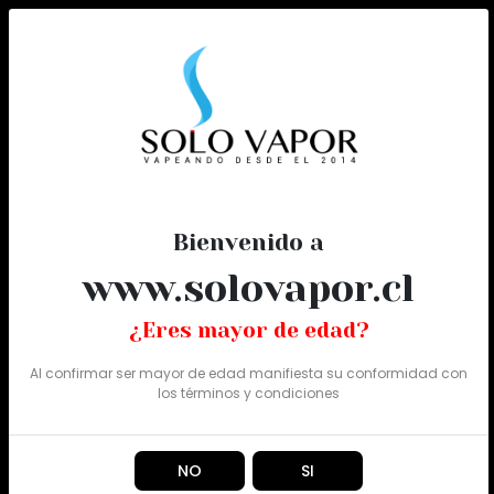
0
Todo
Bienvenido a
www.solovapor.cl
¿Eres mayor de edad?
Al confirmar ser mayor de edad manifiesta su conformidad con
los
términos y condiciones
NO
SI