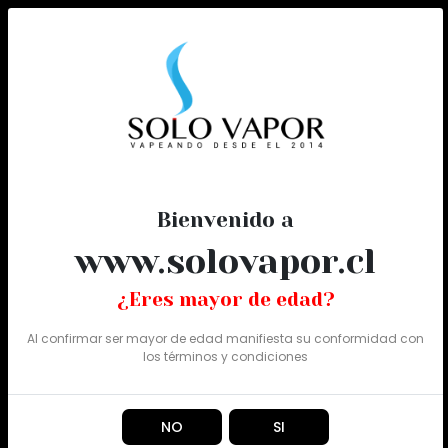
0
Todo
Bienvenido a
www.solovapor.cl
¿Eres mayor de edad?
Al confirmar ser mayor de edad manifiesta su conformidad con
los
términos y condiciones
NO
SI