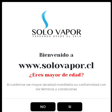
0
Todo
Bienvenido a
www.solovapor.cl
¿Eres mayor de edad?
Al confirmar ser mayor de edad manifiesta su conformidad con
los
términos y condiciones
NO
SI