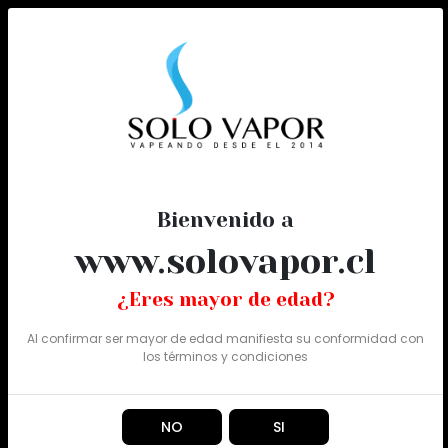
0
Todo
Bienvenido a
www.solovapor.cl
¿Eres mayor de edad?
Al confirmar ser mayor de edad manifiesta su conformidad con
los
términos y condiciones
NO
SI