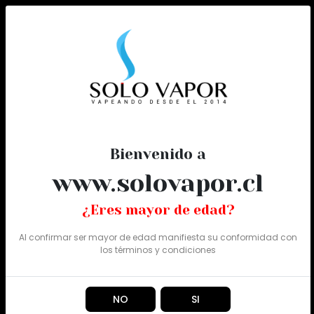
0
Todo
Bienvenido a
www.solovapor.cl
¿Eres mayor de edad?
Al confirmar ser mayor de edad manifiesta su conformidad con
los
términos y condiciones
NO
SI