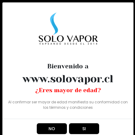
0
Todo
Bienvenido a
www.solovapor.cl
¿Eres mayor de edad?
Al confirmar ser mayor de edad manifiesta su conformidad con
los
términos y condiciones
NO
SI