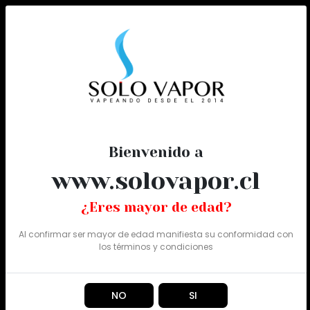
0
Todo
Bienvenido a
www.solovapor.cl
¿Eres mayor de edad?
Al confirmar ser mayor de edad manifiesta su conformidad con
los
términos y condiciones
NO
SI