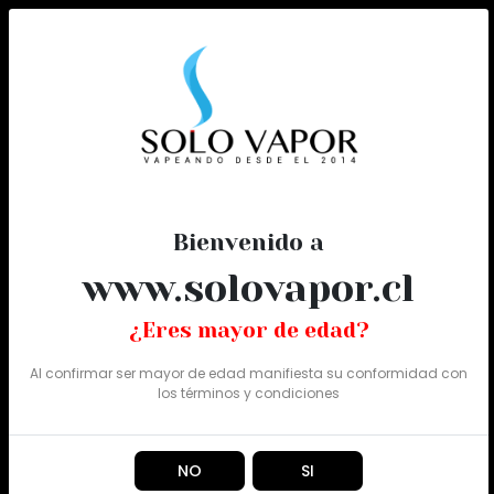
0
Todo
Bienvenido a
www.solovapor.cl
¿Eres mayor de edad?
Al confirmar ser mayor de edad manifiesta su conformidad con
los
términos y condiciones
NO
SI