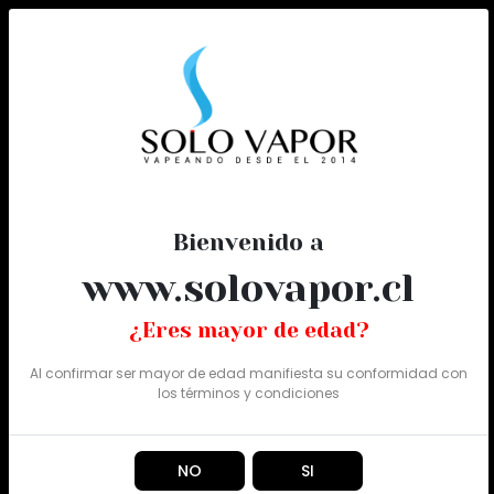
0
Todo
Bienvenido a
www.solovapor.cl
¿Eres mayor de edad?
Al confirmar ser mayor de edad manifiesta su conformidad con
los
términos y condiciones
NO
SI